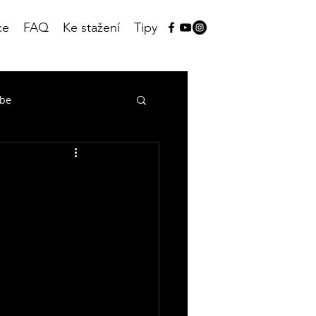
ce
FAQ
Ke stažení
Tipy
ube