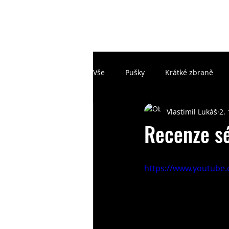
Vše
Pušky
Krátké zbraně
Vlastimil Lukáš
2.
Recenze s
https://www.youtub