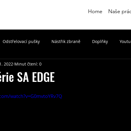
Home
Naše prá
Odstřelovací pušky
Nástřik zbraně
Doplňky
Yout
 1. 2022
Minut čtení: 0
érie SA EDGE
e.com/watch?v=G0mvtoYRv7Q