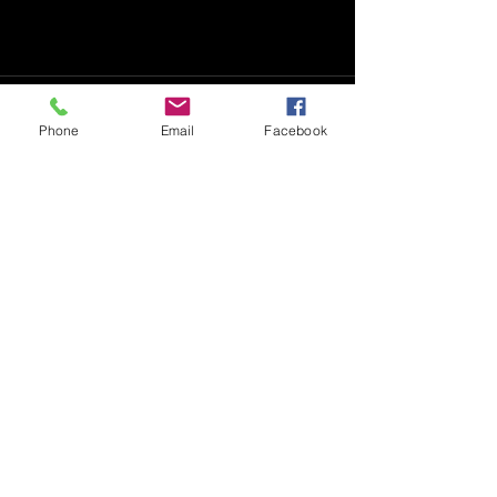
Komentáře
Phone
Email
Facebook
Napsat komentář...
Recenze série SA EDGE