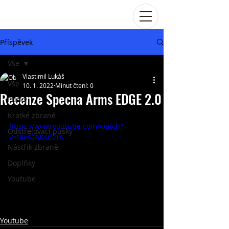
Příspěvek
Vše
Vlastimil Lukáš
Vše
10. 1. 2022
Minut čtení: 0
Recenze Specna Arms EDGE 2.0
Pušky
Krátké zbraně
https://www.youtube.com/watch?
Odstřelovací pušky
v=t8wQAKsG2rs
Nástřik zbraně
Doplňky
Youtube
Youtube