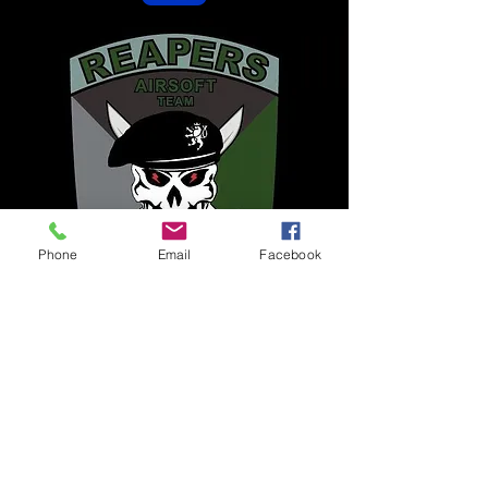
Phone
Email
Facebook
Reapers - Airsoft
Team