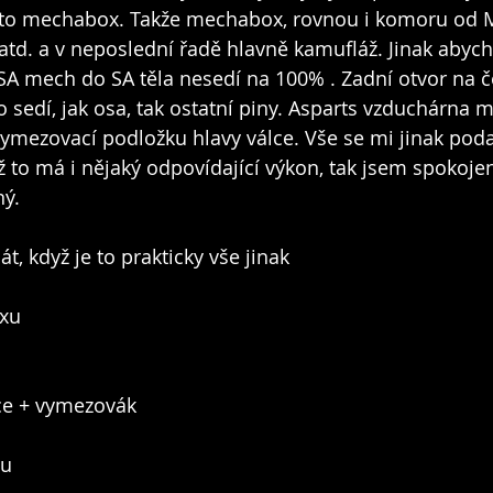
 a to mechabox. Takže mechabox, rovnou i komoru od 
td. a v neposlední řadě hlavně kamufláž. Jinak abych
k SA mech do SA těla nesedí na 100% . Zadní otvor na č
ro sedí, jak osa, tak ostatní piny. Asparts vzduchárna m
vymezovací podložku hlavy válce. Vše se mi jinak poda
 to má i nějaký odpovídající výkon, tak jsem spokojen
ý. 
t, když je to prakticky vše jinak
xu
ce + vymezovák
tu