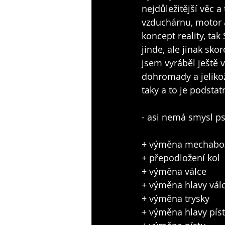
nejdůležitější věc
vzduchárnu, motor a
koncept reality, ta
jinde, ale jinak sko
jsem vyráběl ještě 
dohromady a jelikož
taky a to je podstatn
- asi nemá smysl psá
+ výměna mechabo
+ přepodložení kol
+ výměna válce
+ výměna hlavy vál
+ výměna trysky
+ výměna hlavy pís