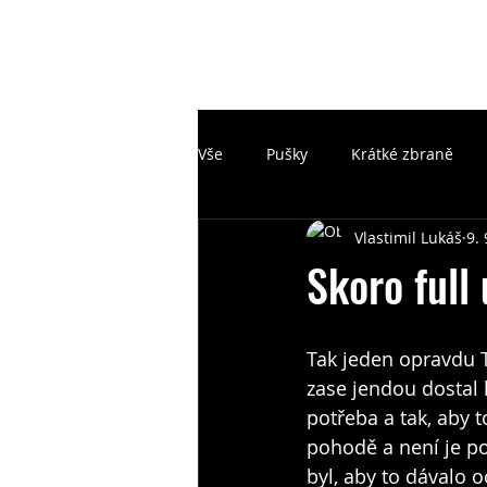
Vše
Pušky
Krátké zbraně
Vlastimil Lukáš
9.
Skoro full
Tak jeden opravdu T
zase jendou dostal 
potřeba a tak, aby t
pohodě a není je po
byl, aby to dávalo o