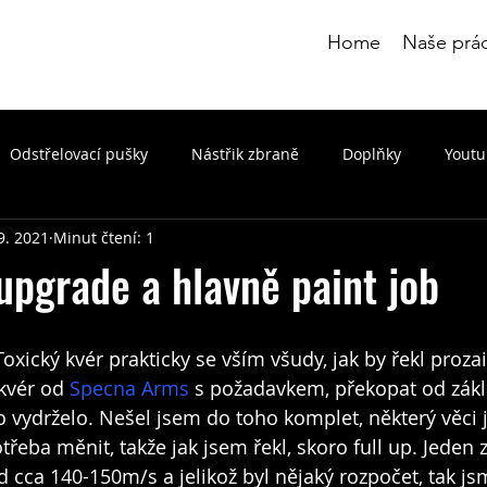
Home
Naše prá
Odstřelovací pušky
Nástřik zbraně
Doplňky
Yout
 9. 2021
Minut čtení: 1
 upgrade a hlavně paint job
oxický kvér prakticky se vším všudy, jak by řekl proza
kvér od 
Specna Arms
 s požadavkem, překopat od zákl
o vydrželo. Nešel jsem do toho komplet, některý věci j
třeba měnit, takže jak jsem řekl, skoro full up. Jeden
d cca 140-150m/s a jelikož byl nějaký rozpočet, tak js