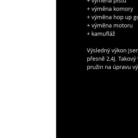
+ výměna pístu
+ výměna komory
+ výměna hop up g
+ výměna motoru
+ kamufláž
Výsledný výkon jsem
přesně 2,4J. Takový
pružin na úpravu vý