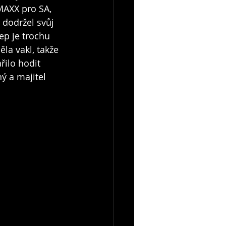
MAXX pro SA, 
 dodržel svůj 
ep je trochu 
ěla vakl, takže 
řilo hodit 
ý a majitel 