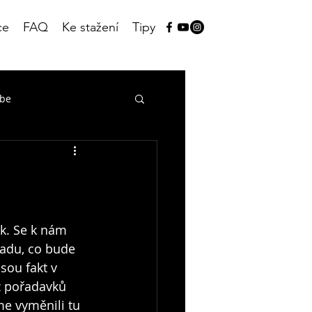
ce
FAQ
Ke stažení
Tipy
ube
ik. Se k nám 
adu, co bude 
sou fakt v 
 z pořadavků 
me vyměnili tu 